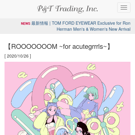
Toggl
navig
最新情報 | TOM FORD EYEWEAR Exclusive for Ron
Herman Men's & Women's New Arrival
【ROOOOOOOM ~for acutegrrrls~】
[ 2020/10/26 ]