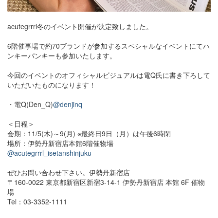
acutegrrrl冬のイベント開催が決定致しました。
6階催事場で約70ブランドが参加するスペシャルなイベントにてハ
ンキーパンキーも参加いたします。
今回のイベントのオフィシャルビジュアルは電Q氏に書き下ろして
いただいたものになります！
・電Q(Den_Q)
@denjinq
＜日程＞
会期：11/5(木)～9(月) ※最終日9日（月）は午後6時閉
場所：伊勢丹新宿店本館6階催物場
@acutegrrrl_isetanshinjuku
ぜひお問い合わせ下さい。伊勢丹新宿店
〒160-0022 東京都新宿区新宿3-14-1 伊勢丹新宿店 本館 6F 催物
場
Tel：03-3352-1111