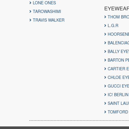
LONE ONES
EYEWEA
TAROWASHIMI
THOM BR
TRAVIS WALKER
L.G.R
HOORSEN
BALENCIA
BALLY EY
BARTON P
CARTIER 
CHLOE EY
GUCCI EY
IC! BERLI
SAINT LA
TOMFORD