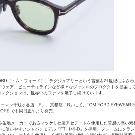
ORD（トム・フォード）。ラグジュアリーという言葉を21世紀にふさ
イウェア、ビューティラインなど様々なジャンルのプロダクトを提案し
コレクションは、世界中のファンを魅了し続けています。
ン千駄ヶ谷店「R」、京都店「R」にて、TOM FORD EYEWEAR Excl
E STORE でも同日正午より発売。
ガネ生地メーカーであるマツケリ社製アセテートを使用した質感の高い素
使いやすいジャパンモデル『FT1149-D』を採用。フレームにクラ
常使いのしやすさを考慮し、自然な風景の色味を損なわず、長時間装着