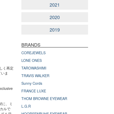
2021
2020
2019
BRANDS
COREJEWELS
LONE ONES
わしく再定
TAROWASHIMI
ていま
TRAVIS WALKER
Sunny Cords
usive
FRANCE LUXE
THOM BROWNE EYEWEAR
材に、ミ
L.G.R
シカルで
しても目
HOORSENBUHS EYEWEAR